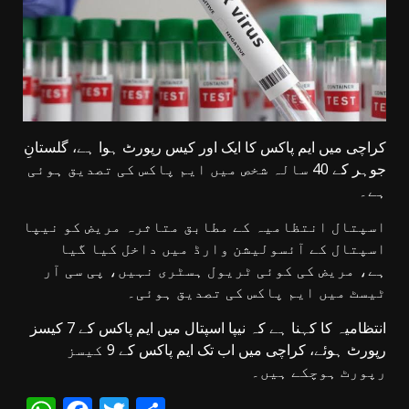
کراچی میں ایم پاکس کا ایک اور کیس رپورٹ ہوا ہے، گلستانِ
جوہر کے 40 سالہ شخص میں ایم پاکس کی تصدیق ہوئی
ہے۔
اسپتال انتظامیہ کے مطابق متاثرہ مریض کو نیپا
اسپتال کے آئسولیشن وارڈ میں داخل کیا گیا
ہے، مریض کی کوئی ٹریول ہسٹری نہیں، پی سی آر
ٹیسٹ میں ایم پاکس کی تصدیق ہوئی۔
انتظامیہ کا کہنا ہے کہ نیپا اسپتال میں ایم پاکس کے 7 کیسز
رپورٹ ہوئے، کراچی میں اب تک ایم پاکس کے 9 کیسز
رپورٹ ہوچکے ہیں۔