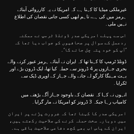
غیرملکی میڈیا کا کہنا ہے کہ امریکا نے یہ کارروائی آبنائے
ہرمز میں کی ہے، تاہم ابھی کسی جانی نقصان کی اطلاع
نہیں ملی۔
اس سے پہلے امریکی صدر ڈونلڈ ٹرمپ نے ممکنہ
ردعمل کے سوال پر صحافیوں کو جواب دیا تھا کہ
’آپ کو خود پتہ چل جائے گا‘۔
ڈونلڈ ٹرمپ کا کہنا تھا کہ ایران نے آبنائے ہرمز عبور کرنے والے
بحری جہازوں پر 4 ڈرونز سے حملہ کیا تھا، ایک ڈرون بڑے اور
بہت مہنگا کارگو لے جانے والے جہاز کے اوپری ڈیک سے
ٹکرایا۔
انہوں نے کہا کہ نقصان کے باوجود جہاز آگے بڑھنے میں
کامیاب رہا جبکہ 3 ڈرونز کو امریکا نے مار گرایا۔
امریکی صدر کا کہنا تھا کہ ضرورت پڑنے پر ایران
میں دوبارہ سخت حملہ کرنے کی صلاحیت رکھتے ہیں،
ایران کے پاس اب بھی کچھ دفاعی صلاحیت باقی ہے۔