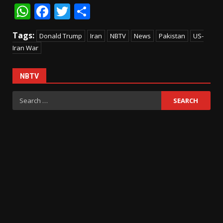
WhatsApp
Facebook
Twitter
Share
Tags:
Donald Trump
Iran
NBTV
News
Pakistan
US-
Iran War
NBTV
Search
for: