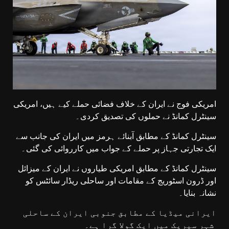
امریکی فوج نے ایران کے خلاف فضائی حملے کیے ہیں، امریکی
سینٹرل کمانڈ نے حملوں کی تصدیق کردی۔
سینٹرل کمانڈ کے مطابق آبنائے ہرمز میں ایران کی جانب سے
ایک تجارتی جہاز پر حملے کے جواب میں کارروائی کی گئی۔
سینٹرل کمانڈ کے مطابق امریکی طیاروں نے ایران کے میزائل
اور ڈرون اسٹوریج کے مقامات اور ساحلی ریڈار سائٹس کو
نشانہ بنایا۔
ایرانی میڈیا کے مطابق جنوبی ایران کے ساحلی
شہر سیریک میں ایک گولا گرا ہے۔