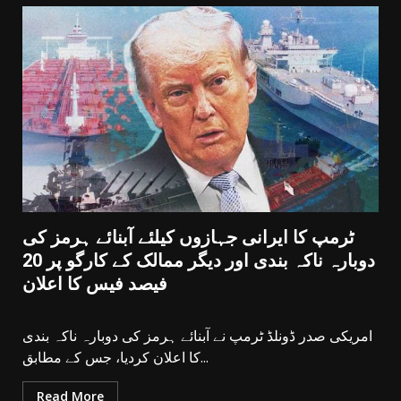
ٹرمپ کا ایرانی جہازوں کیلئے آبنائے ہرمز کی
دوبارہ ناکہ بندی اور دیگر ممالک کے کارگو پر 20
فیصد فیس کا اعلان
امریکی صدر ڈونلڈ ٹرمپ نے آبنائے ہرمز کی دوبارہ ناکہ بندی
کا اعلان کردیا، جس کے مطابق...
Read More