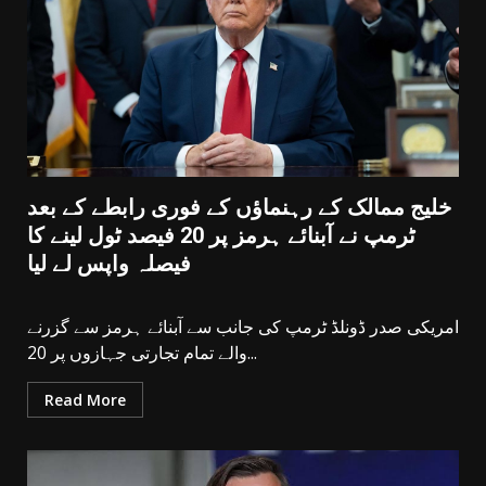
خلیج ممالک کے رہنماؤں کے فوری رابطے کے بعد
ٹرمپ نے آبنائے ہرمز پر 20 فیصد ٹول لینے کا
فیصلہ واپس لے لیا
امریکی صدر ڈونلڈ ٹرمپ کی جانب سے آبنائے ہرمز سے گزرنے
والے تمام تجارتی جہازوں پر 20...
Read More