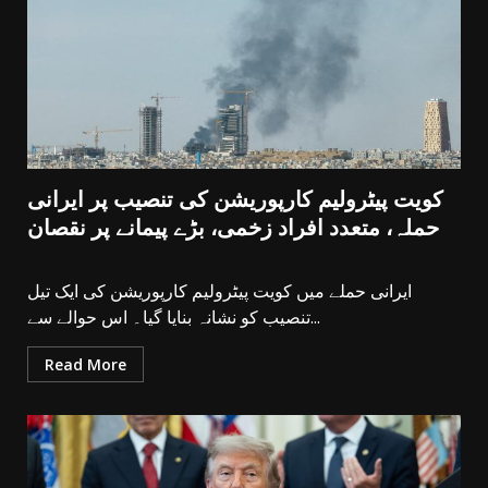
کویت پیٹرولیم کارپوریشن کی تنصیب پر ایرانی
حملہ، متعدد افراد زخمی، بڑے پیمانے پر نقصان
ایرانی حملے میں کویت پیٹرولیم کارپوریشن کی ایک تیل
تنصیب کو نشانہ بنایا گیا۔ اس حوالے سے...
Read More