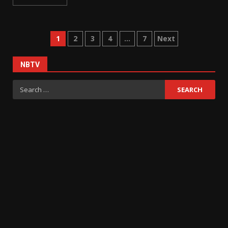
Posts
1
2
3
4
…
7
Next
pagination
NBTV
Search
for: