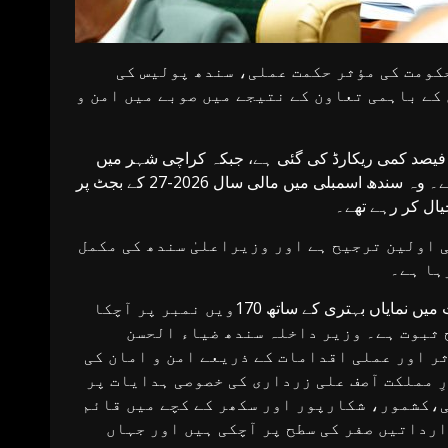
کومت کی مؤثر حکمت عملی، سندھ پولیس کی
کے باہمی تعاون کے نتیجے میں صوبے میں امن و
جموعی جرائم میں 40 فیصد جبکہ دہشت گردی کے واقعات میں 80 فیصد کمی ریکارڈ کی گئی ہے، جبکہ کراچی شہر میں
جرائم کی شرح گزشتہ کئی برسوں کی کم ترین سطح پر پہنچ چکی ہے۔ وہ سندھ اسمبلی میں مالی سال 2026-27 کے بجٹ پر
یال کر رہے تھے۔
 اولین ترجیح ہے اور وزیراعلیٰ سندھ کی مکمل
ہا ہے۔
انہوں نے کہا کہ کراچی عالمی سطح پر خطرناک شہروں کی فہرست میں نمایاں بہتری کے ساتھ 170ویں نمبر پر آچکا
 ثبوت ہے۔ وزیر داخلہ سندھ ضیاء الحسن
ثر اور عملی اقدامات کے ذریعے امن و امان کی
ِ مملکت آصف علی زرداری کی خصوصی ہدایات پر
ی،کشمور، شکارپور اور سکھر کے کچے میں قائم
رداتیں صفر کی سطح پر آچکی ہیں اور جہاں