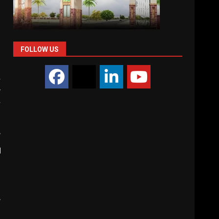
و
پ
FOLLOW US
ا
م
و
س
ہ
ل
ص
ش
ن