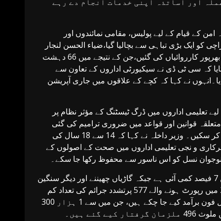
ملہ اور اساتذہ اپنی خدمات انجام دے رہے
ہ امن کے قیام کے لیے پولیس، مقامی نمائندوں اور
ی کو ایک بڑی تباہی سے بچالیا گیا،ضیاء الحسن لنجار
نے ایوان کو بتایا کہ گزشتہ ایک سال کے دوران دہشت گردی کے خلاف بھرپور کارروائیاں کی گئیں،جن کے نتیجے میں 66 دہشت
گئےانہوں نے بتایا کہ سی ٹی ڈی نے سیکیورٹی اداروں کے تعاون سے
یا۔انہوں نے کہا کہ کچے کے علاقوں میں جاری آپریشن
ے تعلیمی اداروں میں ڈرگ ٹیسٹنگ کے مؤثر نظام پر
متعلقہ قوانین اور قواعد میں ضروری ترامیم کی گئی
ہیں تاکہ غیرمعمولی حالات میں رجسٹریشن اتھارٹیز مناسب اقدامات کر سکیں۔ وزیر داخلہ نے کہا کہ 14 سے 18 سال کی
کاری و نجی تعلیمی اداروں میں صحت کے اصولوں کے
ہ نوجوان نسل کو اس ناسور سے محفوظ رکھا جا سکے۔
وزیر داخلہ نے کہا کہ کراچی میں موبائل فون چھیننے کی وارداتوں میں 7 فیصد کمی آئی ہے جبکہ گاڑیاں چھیننے اور دیگر سنگین
جرائم میں بھی نمایاں کمی ریکارڈ کی گئی ہے۔انہوں نے بتایا کہ 2024 میں رپورٹ ہونے والے 577 پرتشدد جرائم کی تعداد کم
ہو کر 180 رہ گئی ہے۔ اب تک 2 ہزار 400 سے زائد چھینے گئے موبائل فون برآمد کیے جا چکے ہیں، جن میں سے 1 ہزار 300
 گئے ہیں۔