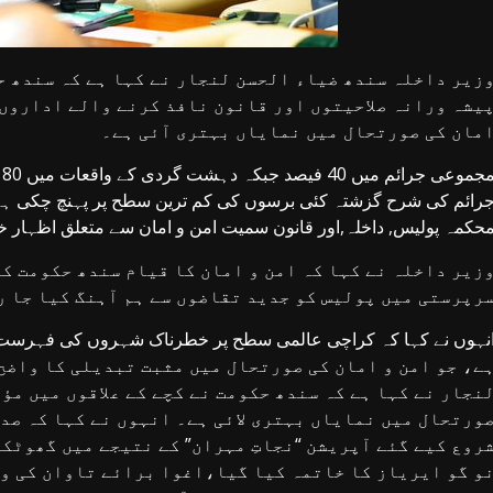
زیر داخلہ سندھ ضیاء الحسن لنجار نے کہا ہے کہ سندھ ح
یشہ ورانہ صلاحیتوں اور قانون نافذ کرنے والے اداروں 
مان کی صورتحال میں نمایاں بہتری آئی ہے۔
م
حکمہ پولیس, داخلہ,اور قانون سمیت امن و امان سے متعلق اظہار خ
زیر داخلہ نے کہا کہ امن و امان کا قیام سندھ حکومت کی
رپرستی میں پولیس کو جدید تقاضوں سے ہم آہنگ کیا جا ر
ے، جو امن و امان کی صورتحال میں مثبت تبدیلی کا واضح
نجار نے کہا ہے کہ سندھ حکومت نے کچے کے علاقوں میں مؤ
ورتحال میں نمایاں بہتری لائی ہے۔ انہوں نے کہا کہ صدر
روع کیے گئے آپریشن “نجاتِ مہران” کے نتیجے میں گھوٹک
و گو ایریاز کا خاتمہ کیا گیا،اغوا برائے تاوان کی وا