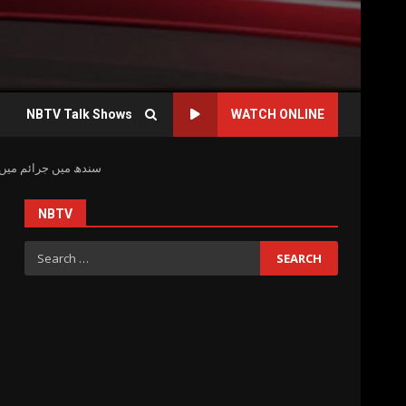
NBTV Talk Shows
WATCH ONLINE
سندھ میں جرائم میں 40 فیصد اور دہشت گردی میں 80 فیصد کمی، امن و امان کے قیام میں نمایاں کامیابیاں حاصل کیں۔ وزیر داخلہ سندھ ضیاء الحسن 
NBTV
Search
for: