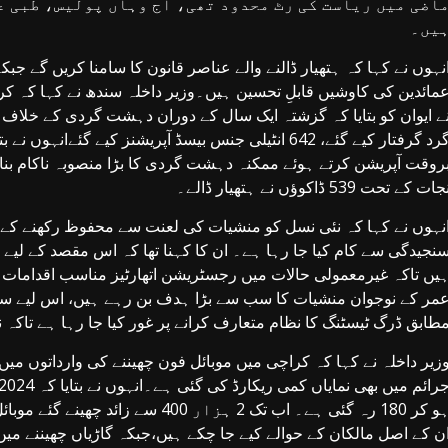
اضی میں ریاست کی رٹ محدود تھی، آج وہاں پولیس، طبی ع
یں۔
نہوں نے کہا کہ ہتھیار ڈالنے والے عناصر قانون کا سامنا کریں گے جبک
مائدین کی کاوشیں قابلِ تحسین ہیں۔وزیر داخلہ سندھ نے کہا کہ کراچ
گرد گرفتار کیے گئے، 642 انٹیلی جنس بیسڈ آپریشنز کیے 
روقت آپریشن کرتے ہوئے ممکنہ دہشت گردی کا بڑا منصوبہ ناکام بنا
جات کے تحت 539 ڈاکوؤں نے ہتھیار ڈالے۔
نہوں نے کہا کہ نئی نسل کو منشیات کی لعنت سے محفوظ رکھنے کے لی
نجیدگی سے کام کیا جا رہا ہے۔ ان کا کہنا تھا کہ اس مقصد کے لیے 
مر کے نوجوان منشیات کا سب سے بڑا ہدف بن رہے ہیں، اس لیے سر
طابق ڈرگ ٹیسٹنگ کا نظام متعارف کرانے پر غور کیا جا رہا ہے تاک
ن کے اصل مالکان کے حوالے کیے جا چکے ہیں،جبکہ گاڑیاں چھیننے میں ملوث 496 ملزمان گرفتار کیے