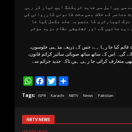
ے سی پی ایل سی جدید ٹریکنگ ایپ تیار کر رہی
ث عناصر کے خلاف بھی سخت قانونی کارروائی کی
نزک لیبارٹری کا منصوبہ جلد مکمل کیا جا
 دیے جائیں گے اور تفتیشی نظام مزید مؤثر
 قائم کیا جا رہا ہے، جس کے ذریعے مذہبی جلوسوں،
ئے گی۔ اس کے ساتھ ساتھ صوبائی سائبر کرائم قانون،
ھی متعارف کرائی جا رہی ہیں تاکہ جدید جرائم سے
WhatsApp
Facebook
Twitter
Share
Tags:
ISPR
Karachi
NBTV
News
Pakistan
NBTV NEWS