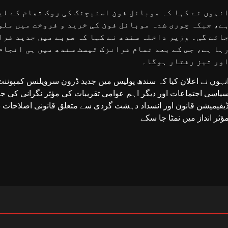
نہوں نے کہا کہ موبائل فون اسنیچنگ کی روک تھام کے لی
ے، جبکہ چوری شدہ موبائل فون کی خرید و فروخت میں ملو
ائے گی۔ وزیر داخلہ سندھ نے کہا کہ صوبے میں جدید فرا
ہا ہے، جس کے بعد تمام فرانزک ٹیسٹ سندھ میں ہی انجام
ور تیز رفتار ہوگا۔
نہوں نے اعلان کیا کہ سندھ پولیس میں جدید ڈرون سرویلنس کمپوننٹ
یاسی اجتماعات اور دیگر اہم عوامی تقریبات کی مؤثر نگرانی کی جا
یفیمیشن قانون اور انسداد دہشت گردی سے متعلق قانونی اصلاحات ب
ؤثر انداز میں نمٹا جا سکے