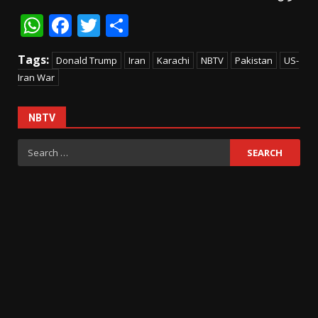
WhatsApp
Facebook
Twitter
Share
Tags:
Donald Trump
Iran
Karachi
NBTV
Pakistan
US-
Iran War
NBTV
Search
for: