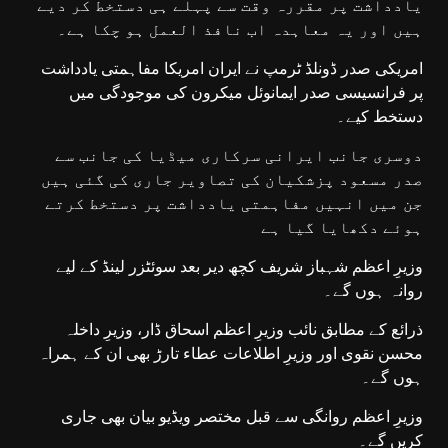
یادداشت پر مقررہ وقت سے پہلے ہی دستخط کر دیے
ہیں اور یہ معاہدہ اب نافذ العمل ہو چکا ہے۔
امریکی صدر ڈونلڈ ٹرمپ نے ایران امریکا مفاہمتی یادداشت
پر فرانسیسی صدر ایمانوئل میکرون کی موجودگی میں
دستخط کیے۔
دوسری جانب ایرانی سرکاری میڈیا کی جانب سے
صدر مسعود پزشکیان کی تصاویر جاری کی گئی ہیں
جن میں انہیں مفاہمتی یادداشت پر دستخط کرتے
ہوئے دکھایا گیا ہے
وزیرِ اعظم شہباز شریف کچھ دیر بعد سوئٹزر لینڈ کے لیے
روانہ ہوں گے۔
ذرائع کے مطابق نائب وزیرِ اعظم اسحاق ڈار، وزیرِ داخلہ
محسن نقوی اور وزیرِ اطلاعات عطاء تارڑ بھی ان کے ہمراہ
ہوں گے۔
وزیرِ اعظم روانگی سے قبل مختصر ویڈیو بیان بھی جاری
کریں گے۔