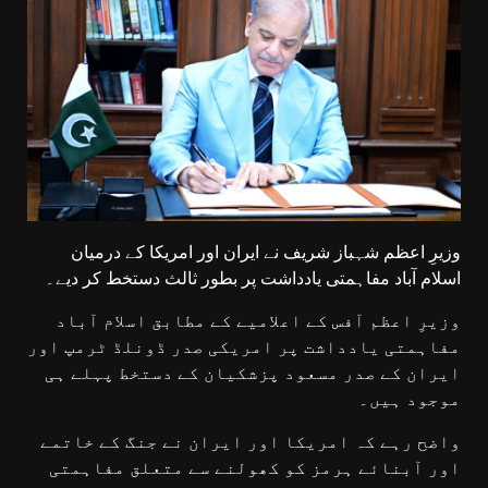
وزیرِ اعظم شہباز شریف نے ایران اور امریکا کے درمیان
اسلام آباد مفاہمتی یادداشت پر بطور ثالث دستخط کر دیے۔
وزیرِ اعظم آفس کے اعلامیے کے مطابق اسلام آباد
مفاہمتی یادداشت پر امریکی صدر ڈونلڈ ٹرمپ اور
ایران کے صدر مسعود پزشکیان کے دستخط پہلے ہی
موجود ہیں۔
واضح رہے کہ امریکا اور ایران نے جنگ کے خاتمے
اور آبنائے ہرمز کو کھولنے سے متعلق مفاہمتی