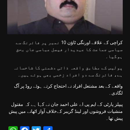
کراچی کے علاقے اورنگی ٹاؤن 10 نمبر پر فائرنگ سے
سیاسی جماعت کا عہدیدار فیصل عباسی جاں بحق
ہوگیا۔
پولیس کے مطابق واقعہ ذاتی دشمنی کا شاخسانہ
ہے، فائرنگ سے دو افراد زخمی بھی ہوئے ہیں۔
واقعے کے بعد مشتعل افراد نے احتجاج کرتے ہوئے روڈ پر آگ
لگادی۔
پیپلز پارٹی کے ایم پی اے علی احمد جان نے کہا ہے کہ مقتول
منشیات فروشوں اور لینڈ گریبر کےخلاف آواز اٹھانے میں پیش
پیش تھا۔