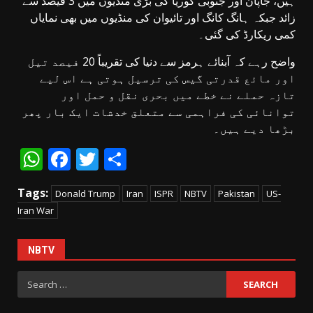
ہیں، جاپان اور جنوبی کوریا کی بڑی منڈیوں میں 3 فیصد سے
زائد جبکہ ہانگ کانگ اور تائیوان کی منڈیوں میں بھی نمایاں
کمی ریکارڈ کی گئی۔
واضح رہے کہ آبنائے ہرمز سے دنیا کی تقریباً 20 فیصد تیل
اور مائع قدرتی گیس کی ترسیل ہوتی ہے اس لیے
تازہ حملے نے خطے میں بحری نقل و حمل اور
توانائی کی فراہمی سے متعلق خدشات ایک بار پھر
بڑھا دیے ہیں۔
WhatsApp
Facebook
Twitter
Share
Tags:
Donald Trump
Iran
ISPR
NBTV
Pakistan
US-
Iran War
NBTV
Search
for: