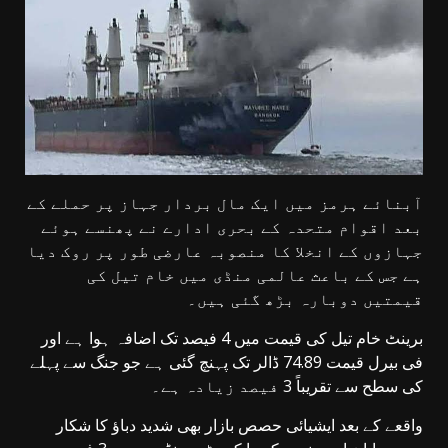
آبنائے ہرمز میں ایک مال بردار جہاز پر حملے کے
بعد اقوام متحدہ کے بحری ادارے نے پھنسے ہوئے
جہازوں کے انخلا کا منصوبہ عارضی طور پر روک دیا
ہے جس کے باعث عالمی منڈی میں خام تیل کی
قیمتیں دوبارہ بڑھ گئی ہیں۔
برینٹ خام تیل کی قیمت میں 4 فیصد تک اضافہ ہوا ہے اور
فی بیرل قیمت 74.89 ڈالر تک پہنچ گئی ہے جو جنگ سے پہلے
کی سطح سے تقریباً 3 فیصد زیادہ ہے۔
واقعے کے بعد ایشیائی حصص بازار بھی شدید دباؤ کا شکار