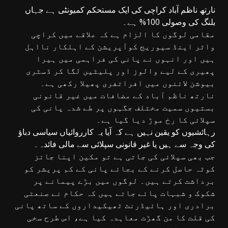
نارتھ ناظم آباد کراچی کی ایک مستحکم کمیونٹی ہے جہاں
بلنگ کی وصولی 100% ہے۔
مقامی لوگوں کا الزام ہے کہ علاقے میں کراچی
واٹر اینڈ سیوریج کوآپریشن کے اہلکار نااہل
ہیں اور انہوں نے پانی کی فراہمی میں ہیرا
پھیری کے لیے والوز اور پلیٹیں لگا کر ڈسٹری
بیوشن لائنوں میں افراتفری پھیلا رکھی ہے۔
نارتھ ناظم آباد کے مضافات میں غیر قانونی
بستیوں سمیت مختلف جگہوں پر طے شدہ پانی کی
سپلائی کا رخ موڑ دیا گیا ہے۔
رہائشیوں کو یقین نہیں ہے کہ آیا یہ کارروائیاں سیاسی دباؤ
کی وجہ سے ہیں یا غیر قانونی سپلائی سے مالی فائدہ۔
جب بھی سپلائی کی جاتی ہے تو مکین اپنا جائز
کوٹہ حاصل کرنے کے بجائے پانی کے کم پریشر کو
برداشت کرتے ہیں۔ لوگوں میں بڑے پیمانے پر
شکوک و شبہات پائے جاتے ہیں کہ حکام نے صنعتی
برادری اور ہائیڈرنٹ ٹھیکیداروں کے ساتھ پانی
کی قلت کا من گھڑت معاہدہ کیا ہے، اس طرح سخی