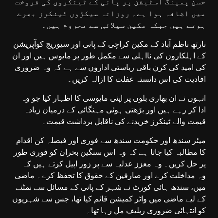
حسن پمپنگ اسٹیشن پر پانی کے ٹینکروں کی فروخت
میں اضافہ ہوا ہے۔ روزانہ سیکڑوں ٹینکرز بھرے
ہوتے ہیں جبکہ مکین سپلائی سے محروم ہیں۔
نارتھ ناظم آباد کے مکین کراچی کے پانی اور سیوریج کوآپریشن
کے اہلکاروں کی نااہلی سے مکمل طور پر مایوس ہیں اور ان
کی امید کی کرن باقی ریاستی اداروں سے ہے کہ وہ ضروری
افادیت کی اس دانستہ غفلت کا ازالہ کریں۔
انہوں نے ان بھاری بلوں پر اپنی مایوسی کا اظہار کیا جو وہ
ادا کر رہے ہیں اور بڑھتی ہوئی مہنگائی کے درمیان زیادہ
قیمت والے ٹینکرز خریدنے کی ناقابل برداشت قیمت۔
میئر سندھ اور حکومت سندھ سے فوری اور فیصلہ کن اقدام
کا مطالبہ کیا جاتا ہے کہ وہ اس سنگین بحران کو فوری طور
پر حل کریں۔ وہ معزز عدلیہ سے پر زور اپیل کرتے ہیں کہ
وہ مداخلت کرے اور صارفین کے حقوق کا تحفظ کرے۔ ماضی
میں، سندھ ہائی کورٹ نے شہر کے پانی کے مسائل سے نمٹنے
کے لیے ماضی میں واٹر کمیشن قائم کیا تھا، جس سے شہریوں
کو انتہائی ضروری ریلیف مل رہا تھا۔