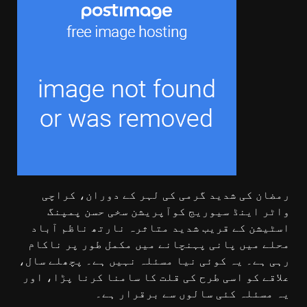
رمضان کی شدید گرمی کی لہر کے دوران، کراچی
واٹر اینڈ سیوریج کوآپریشن سخی حسن پمپنگ
اسٹیشن کے قریب شدید متاثرہ نارتھ ناظم آباد
محلے میں پانی پہنچانے میں مکمل طور پر ناکام
رہی ہے۔ یہ کوئی نیا مسئلہ نہیں ہے۔ پچھلے سال،
علاقے کو اسی طرح کی قلت کا سامنا کرنا پڑا، اور
یہ مسئلہ کئی سالوں سے برقرار ہے۔