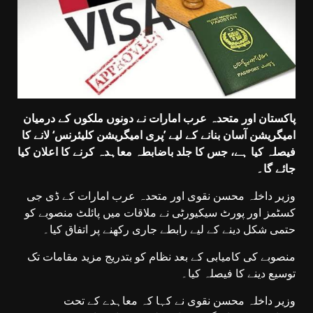
پاکستان اور متحدہ عرب امارات نے دونوں ملکوں کے درمیان
امیگریشن آسان بنانے کے لیے ’پری امیگریشن کلیئرنس‘ لانے کا
فیصلہ کیا ہے، جس کا جلد باضابطہ معاہدہ کرنے کا اعلان کیا
جائے گا۔
وزیر داخلہ محسن نقوی اور متحدہ عرب امارات کے ڈی جی
کسٹمز اور پورٹ سیکیورٹی نے ملاقات میں پائلٹ منصوبے کو
حتمی شکل دینے کے لیے رابطے جاری رکھنے پر اتفاق کیا۔
منصوبے کی کامیابی کے بعد نظام کو بتدریج مزید مقامات تک
توسیع دینے کا فیصلہ کیا۔
وزیر داخلہ محسن نقوی نے کہا کہ معاہدے کے تحت