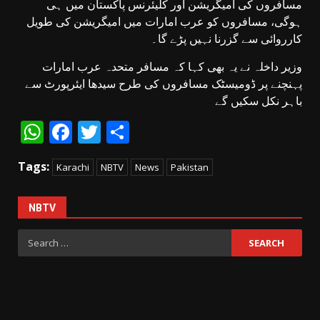
مسافروں کی امیگریشن اور کلیئرنس پاکستان میں ہی
ہوگی، مسافروں کو عرب امارات میں امیگریشن کی طویل
کارروائی سے گزرنا نہیں پڑے گا۔
وزیر داخلہ نے یہ بھی کہا کہ مسافر متحدہ عرب امارات
پہنچنے پر ڈومیسٹک مسافروں کی طرح سیدھا ایئرپورٹ سے
باہر نکل سکیں گے
WhatsApp
Facebook
Twitter
Share
Tags:
Karachi
NBTV
News
Pakistan
NBTV
Search
for: