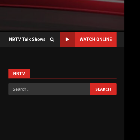
NBTV Talk Shows
WATCH ONLINE
NBTV
Search
for: