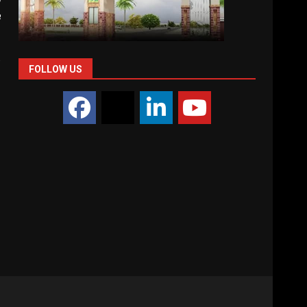
ب
ت
ک
FOLLOW US