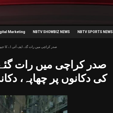
gital Marketing
NBTV SHOWBIZ NEWS
NBTV SPORTS NEWS
صدر کراچی میں رات گئے ایف آئی اے کا جیول
صدر کراچی میں رات گئے ا
کی دکانوں پر چھاپہ، دکان