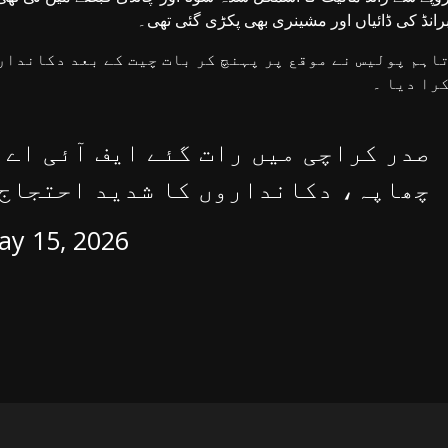
رانڈ کی ڈائیاں اور مشینری بھی پکڑی گئی تھی۔
اہم پولیس نے موقع پر پہنچ کر بات چیت کے بعد دکاندار
را دیا ۔
صدر کراچی میں رات گئے ایف آئی اے 
چھاپہ، دکانداروں کا شدید احتجاج
ay 15, 2026