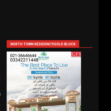
NORTH TOWN RESIDENCY|GOLD BLOCK
ش
ا
ا
ر