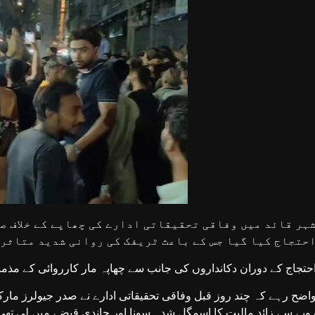
ہر قائد میں وفاقی تحقیقاتی ادارے کی چھاپے کے خلاف ص
حتجاج کیا گیا جس کے باعث ٹریفک کی روانی شدید متاثر
حتجاج کے دوران دکانداروں کی جانب سے چھاپہ مار کارروائی کے مذم
وپے سے زائد مالیت کا اسمگل شدہ سونا اور چاندی قبضے میں لی تھ