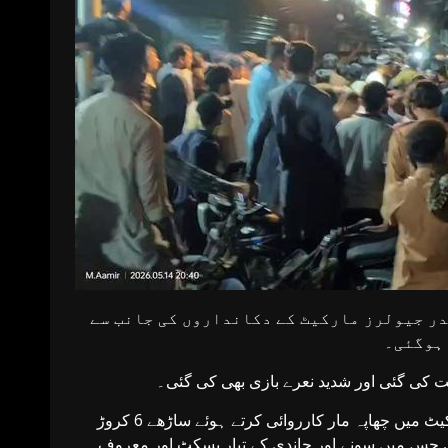
در جیولرز مارکیٹ کے دکانداروں کی جانب سے
 ہوگئی۔
ت کی گئی اور شدید نعرے بازی بھی کی گئی۔
واضح رہے کہ چند روز قبل وفاقی تحقیقاتی ادارے نے صدر جیولرز مارکیٹ میں چھاپہ مار کارروائی کرتے ہوئے ساڑھے 6 کروڑ
ی جس میں سونے اور چاندی کے تیار بسکٹ اور معروف