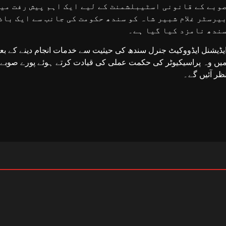
وبے کے قانونی اسٹیبلشمنٹ کے لیے ایک اہم پیش رفت می
یرسٹر غلام شبیر شاہ کو سندھ حکومت کی جانب سے ایک با
ندھ نامزد کیا گیا ہے۔
یڈیشنل ایڈووکیٹ جنرل سندھ کی حیثیت سے خدمات انجام دینے کے بعد،
یں وہ پراسیکیوٹر کی حکمت عملی کی قیادت کرتے ہوئے پورے صوبے م
ظر آئیں گے۔