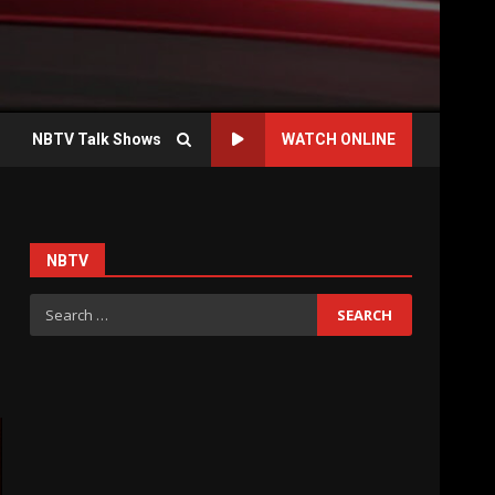
NBTV Talk Shows
WATCH ONLINE
NBTV
ن
Search
for: