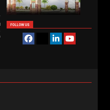
ص
ب
س
ا
FOLLOW US
م
ن