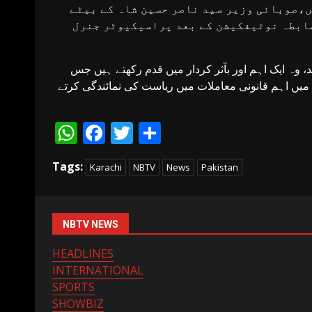
ں،صوبائی وزیر سید ناصر حسین شاہ کے بیٹے
ضابطہ نوٹیفکیشن کے بعد پراسیکیوٹر جنرل
 وہ ایک اہم اور بآثر کردار میں قدم رکھتے ہیں جس
یں اہم قانونی معاملات میں ریاست کی نمائندگی کرتے
WhatsApp
Facebook
Twitter
Share
Tags:
Karachi
NBTV
News
Pakistan
NBTV NEWS
HEADLINES
INTERNATIONAL
SPORTS
SHOWBIZ