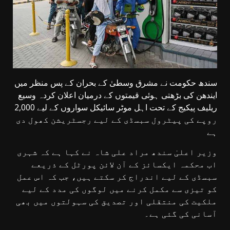
سندھ حکومت نے مشرق وسطیٰ کے بحران کے پس منظر میں
ایندھن کی بڑھتی ہوئی قیمتوں کے درمیان اعلان کردہ وسیع
ریلیف پیکیج کے تحت اہل موٹر سائیکل سواروں کے لیے 2,000
روپے کی پیٹرول سبسڈی کے لیے رجسٹریشن کھول دی
ہے
وزیر اعلیٰ سندھ مراد علی شاہ نے کہا ہے کہ شہری
اب محکمہ ایکسائز کے آن لائن پورٹل کے ذریعے
سبسڈی کے لیے اندراج کر سکتے ہیں، جب کہ اس عمل
کو تیزی سے مکمل کرنے میں لوگوں کی مدد کے لیے
ملکیت کی منتقلی اور تصدیق کی سہولتوں میں بھی
آسانی کی گئی ہے۔