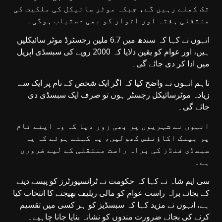
تک کھلے رہیں گے، جبکہ موٹر سائیکل کی ملکیت کی
منتقلی ہفتہ اور اتوار کو بھی دستیاب ہوگی۔
انہوں نے کہا کہ سندھ میں 6.7 ملین رجسٹرڈ موٹر سائیکلیں
ہیں، اور عوام کو یقین دلایا کہ 2000 روپے کی سبسڈی اپریل
میں ادا کر دی جائے گی۔
تاہم انہوں نے واضح کیا کہ اگر ایک شخص کے نام پر ایک سے
زیادہ موٹرسائیکل رجسٹر ہوں تو صرف ایک سبسڈی دی
جائے گی۔
انہوں نے شہریوں پر بھی زور دیا کہ وہ اپنے نام
پر بینک اکاؤنٹس کھولیں، یہ کہتے ہوئے کہ یہ
سبسڈی فنڈز کی براہ راست منتقلی کے لیے ضروری
ہے۔
سی ایم شاہ نے کہا کہ حکومت نے ٹرانسپورٹرز کو پیسے دینے
کے بجائے براہ راست عوام کو مالی ریلیف بھیجنے کا انتخاب کیا
ہے، انہوں نے مزید کہا کہ سبسڈیز کو ہر کسی میں تقسیم
کرنے کی بجائے ضرورت مندوں کو نشانہ بنایا جانا چاہیے۔