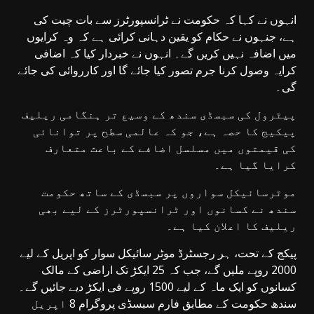
انہوں نے کہا کہ حکومت نے ٹرانسپورٹرز سے بات چیت کی
ہے، جنہوں نے حکام کو یقین دہانی کرائی ہے کہ وہ کرایوں
میں اضافہ نہیں کریں گے۔ انہوں نے خبردار کیا کہ اضافی
کرایہ وصول کرنا جرم تصور کیا جائے گا اور کارروائی کی جائے
گی۔
پیٹرول کی سبسڈی سندھ کے وسیع تر ہنگامی ریلیف
پیکیج کا حصہ ہے، جو کہ عالمی سطح پر توانائی
کی قیمتوں میں مسلسل اضافے کے باعث متعارف
کرایا گیا ہے۔
موٹرسائیکل سواروں پر سبسڈی کے ساتھ حکومت
سندھ نے کسانوں اور ٹرانسپورٹرز کے لیے بھی
ریلیف کا اعلان کیا ہے۔
پیکج کے تحت، ہر رجسٹرڈ موٹر سائیکل سوار کو اپریل کے لیے
2000 روپے ملیں گے، جب کہ 25 ایکڑ تک اراضی کے مالک
کسانوں کو ایک ماہ کے لیے 1500 روپے فی ایکڑ دیے جائیں گے۔
سندھ حکومت کے مطابق فارم سبسڈی پروگرام 8 اپریل