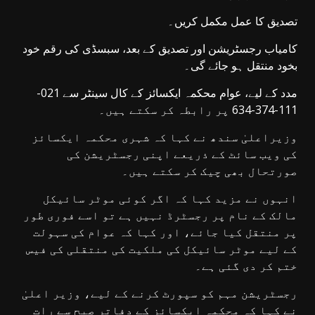
تصدیق کا عمل مکمل کریں۔
کامیاب رجسٹریشن اور تصدیق کے بعد، سبسڈی کی رقم خود
بخود منتقل ہو جائے گی۔
مدد کے لیے، عوام محکمہ ایکسائز کے کال سینٹر سے 021-
111-374-634 پر رابطہ کر سکتے ہیں۔
وزیراعلیٰ سندھ نے کہا کہ شہری محکمہ ایکسائز
کی ویب سائٹ کے ذریعے اپنی رجسٹریشن کی
صورتحال بھی چیک کر سکتے ہیں۔
انہوں نے مزید کہا کہ اگر کوئی موٹر سائیکل
مالک کے نام پر رجسٹرڈ نہیں ہے تو اسے فوری طور
پر منتقل کیا جائے، اور کہا کہ عوام کی سہولت
کے لیے موٹر سائیکل کی ملکیت کی منتقلی کی فیس
ختم کر دی گئی ہے۔
رجسٹریشن مہم کو سپورٹ کرنے کے لیے، وزیر اعلیٰ
نے کہا کہ محکمہ ایکسائز کے دفاتر صبح سے رات