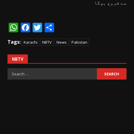
سے شروع ہوگا
WhatsApp
Facebook
Twitter
Share
Tags:
Karachi
NBTV
News
Pakistan
NBTV
Search
for: