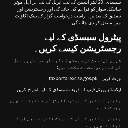
سبسڈی، 20 لیٹر ایندھن کے لیے، اپریل کے لیے ہر اہل موٹر
سائیکل سوار کو فراہم کی جائے گی اور رجسٹریشن اور
تصدیق کے بعد براہ راست درخواست گزار کے بینک اکاؤنٹ
میں منتقل کر دی جائے گی۔
پیٹرول سبسڈی کے لیے
رجسٹریشن کیسے کریں۔
شہری ایندھن کی سبسڈی کے لیے ان مراحل پر عمل
کر کے درخواست دے سکتے ہیں:
taxportal.excise.gos.pk وزٹ کریں۔
ایکسائز پورٹل/ایپ کے ذریعے سبسڈی کے لیے اندراج کریں۔
یقینی بنائیں کہ موٹرسائیکل آپ کے اپنے نام پر
رجسٹرڈ ہے۔
یقینی بنائیں کہ آپ کا بینک اکاؤنٹ بھی آپ کے
اپنے نام پر ہے۔