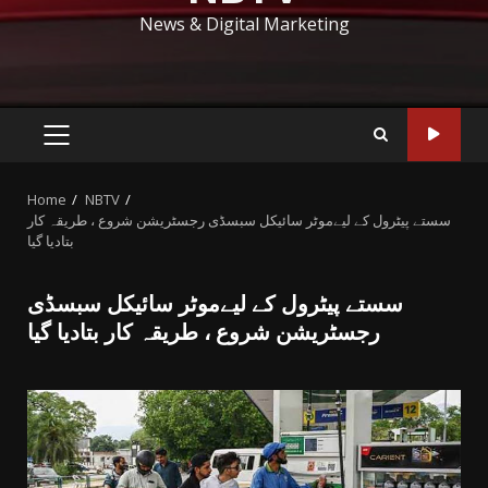
News & Digital Marketing
PRIMARY
MENU
Home
NBTV
سستے پیٹرول کے لیےموٹر سائیکل سبسڈی رجسٹریشن شروع ، طریقہ کار
بتادیا گیا
سستے پیٹرول کے لیےموٹر سائیکل سبسڈی
رجسٹریشن شروع ، طریقہ کار بتادیا گیا