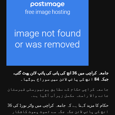
جامعہ کراچی میں 36 انچ کی پانی کی پائپ لائن پھٹ گئی،
جبکہ 84 انچ کی پائپ لائن میں سوراخ ہوگیا۔
جامعہ کراچی حکام کے مطابق یونیورسٹی قبرستان
جانے والا راستہ مکمل زیرآب آگیا ہے۔
حکام کا مزید کہنا ہے کہ جامعہ کراچی میں واٹر بورڈ کی 36
انچ کی پائپ لائن جگہ جگہ سے ٹھوٹ پھوٹ کاشکار