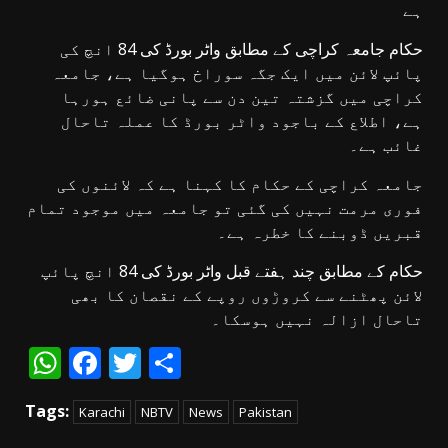
ہے
حکام جامعہ کراچی کے مطابق واٹر بورڈ کی 84 انچ کی
پائپ لائن میں ایک جگہ سوراخ ہوگیا ہے، جامعہ
کراچی میں گزشتہ تین دن سے پانی ضائع ہورہا
ہے، اطلاع کے باجود واٹر بورڈ کا عملہ تاحال
غائب ہے۔
جامعہ کراچی کے حکام کا کہنا ہے کہ لائنوں کی
فوری مرمت نہیں کی گئی تو جامعہ میں موجود تمام
قبریں ڈوبنے کا خطرہ ہے۔
حکام کے مطابق چند ہفتے قبل واٹر بورڈ کی 84 انچ پائپ
لائن پھٹنے سے کروڑوں روپے کے نقصان کا بھی
تاحال ازالہ نہیں ہوسکا۔
WhatsApp
Facebook
Twitter
Share
Tags:
Karachi
NBTV
News
Pakistan