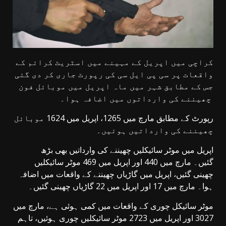
کراچی میں اپریل کے مہینے میں اسٹریٹ کرائم کے
واقعات پر سی پی ایل سی کی رپورٹ جاری کر دی گئی
جس کے مطابق شہر میں ماہ اپریل میں موبائل فون
چھیننے کی وارداتوں میں اضافہ ہوا۔
رپورٹ کے مطابق مارچ میں 1265، اپریل میں 1624 موبائل
چھیننے کی وارداتیں ہوئیں۔
اپریل میں موٹر سائیکلیں چھیننے کی وارداتیں بھی بڑھ
گئیں۔ مارچ میں 440 اور اپریل میں 469 موٹر سائیکلیں
چھینی گئیں، اپریل میں گاڑیاں چھیننے کے واقعات میں اضافہ
ہوا۔ مارچ میں 17 اور اپریل میں 22 گاڑیاں چھینی گئیں۔
موٹر سائیکل چوری کے واقعات میں کمی ہوئی ہے، مارچ میں
3027 اور اپریل میں 2723 موٹر سائیکلیں چوری ہوئیں، تاہم