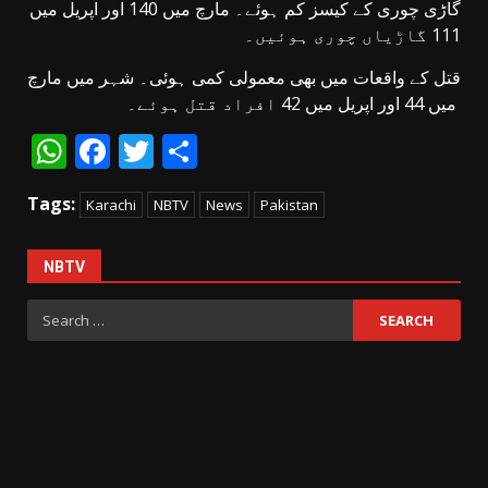
گاڑی چوری کے کیسز کم ہوئے۔ مارچ میں 140 اور اپریل میں
111 گاڑیاں چوری ہوئیں۔
قتل کے واقعات میں بھی معمولی کمی ہوئی۔ شہر میں مارچ
میں 44 اور اپریل میں 42 افراد قتل ہوئے۔
WhatsApp
Facebook
Twitter
Share
Tags:
Karachi
NBTV
News
Pakistan
NBTV
Search
for: