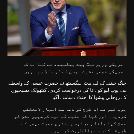
امریکی وزیرجنگ پیٹ ہیگسیتھ نے کہا ہے کہ
امریکی فوجی حضرت عیسیٰ کے لیے لڑ رہے ہیں۔
جنگ جیتنے کے لیے پیٹ ہیگسیتھ نے حضرت عیسیٰ کے واسطے
سے پوپ لیو کو دعا کی درخواست کردی، کیتھولک مسیحیوں
کے روحانی پیشوا کا اختلاف سامنے آگیا۔
پوپ لیو نے اس طرح کی دعا سے اظہار لاتعلقی
کردیا، اور کہا کہ غلبے کے لیے کرسچین مشن کو
مسخ کیا جاتا ہے، ایسی باتیں حضرت عیسیٰ کے
طریقہ کار سے بالکل ہٹ کر ہیں۔