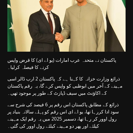
پاکستان نے متحدہ عرب امارات (یو اے ای) کا قرض واپس
کرنے کا فیصلہ کرلیا۔
ذرائع وزارت خزانہ کا کہنا ہے کہ پاکستان 2 ارب ڈالر اسی
مہینے کے آخر میں ابوظبی کو واپس کرے گا، یہ رقم پاکستان
کے اکاؤنٹ میں سیف ڈپازٹ کے طور پر موجود تھی۔
ذرائع کے مطابق پاکستان اس رقم پر 6 فیصد کی شرح سے
سود ادا کررہا تھا، یو اے ای اس رقم کو پہلے سالانہ بنیاد پر
رول اوور کر رہا تھا، دسمبر 2025 میں یہ رقم ایک مہینے
کیلئے اور پھر دو مہینے کیلئے رول اوور کی گئی۔