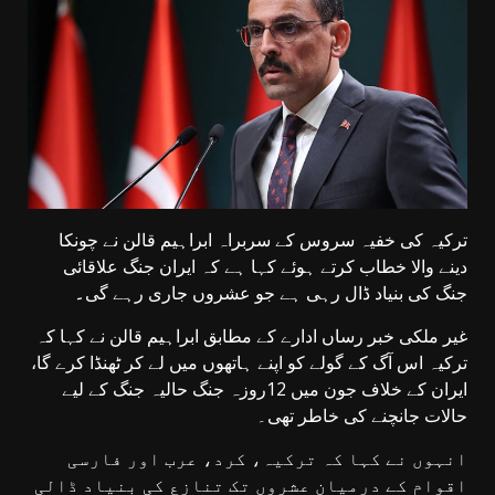
ترکیہ کی خفیہ سروس کے سربراہ ابراہیم قالن نے چونکا
دینے والا خطاب کرتے ہوئے کہا ہے کہ ایران جنگ علاقائی
جنگ کی بنیاد ڈال رہی ہے جو عشروں جاری رہے گی
۔
غیر ملکی خبر رساں ادارے کے مطابق ابراہیم قالن نے کہا کہ
ترکیہ اس آگ کے گولے کو اپنے ہاتھوں میں لے کر ٹھنڈا کرے گا،
ایران کے خلاف جون میں 12روزہ جنگ حالیہ جنگ کے لیے
حالات جانچنے کی خاطر تھی۔
انہوں نے کہا کہ ترکیہ، کرد، عرب اور فارسی
اقوام کے درمیان عشروں تک تنازع کی بنیاد ڈالی