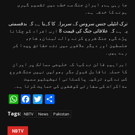
جا رہی ہے، ایران جنگ سے خطے میں تقسیم گہری
ہونے کا خدشہ ہے۔
ترک انٹیلی جنس سروس کے سربراہ کا کہنا ہے کہ بدقسمتی
یہ ہے کہ علاقائی جنگ کی قیمت 8 ارب افراد کو چکانا
پڑے گی، جنگ شروع کرنے والے لبنان، شام،
فلسطین اور دیگر علاقوں میں نئے حقائق پیدا کر
رہے ہیں۔
ابراہیم قالن نے کہا کہ خلیجی ممالک پر ایران
کا حملہ ناقابل قبول مگر بھولیں نہیں جنگ شروع
کس نے کی، ترکیہ پاکستانی انیشیٹیو سمیت
مذاکرات کی سفارتی کوششوں کی حمایت کرتا ہے۔
WhatsApp
Facebook
Twitter
Share
Tags:
NBTV
News
Pakistan
NBTV