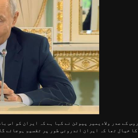
وس کے صدر ولادیمیر پیوٹن نے کہا ہے کہ ایران کو اس با
 ہوجائے گا مگر ایسا نہیں ہوا۔