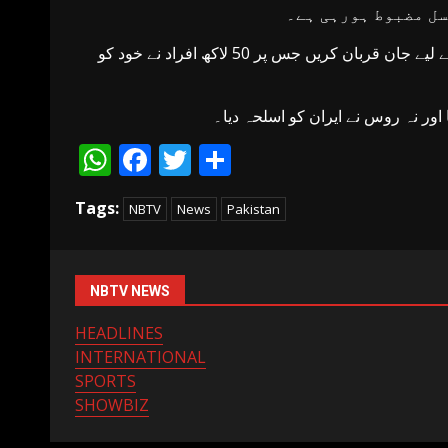
سل مضبوط ہورہی ہے۔
صدر پیوٹن نے کہا کہ ایرانی قیادت نے عوام سے اپیل کی تھی کہ ملک کے لیے جان قربان کریں جس پر 50 لاکھ افراد نے خود کو
ور نہ روس نے ایران کو اسلحہ دیا۔
WhatsApp
Facebook
Twitter
Share
Tags:
NBTV
News
Pakistan
NBTV NEWS
HEADLINES
INTERNATIONAL
SPORTS
SHOWBIZ