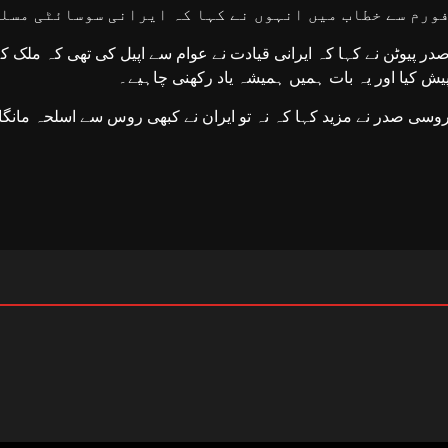
ورم سے خطاب میں انہوں نے کہا کہ ایرانی سوسائٹی مسل
یش کیا اور یہ بات ہمیں ہمیشہ یاد رکھنی چاہیے۔
وسی صدر نے مزید کہا کہ نہ تو ایران نے کبھی روس سے اسلحہ مانگا ا