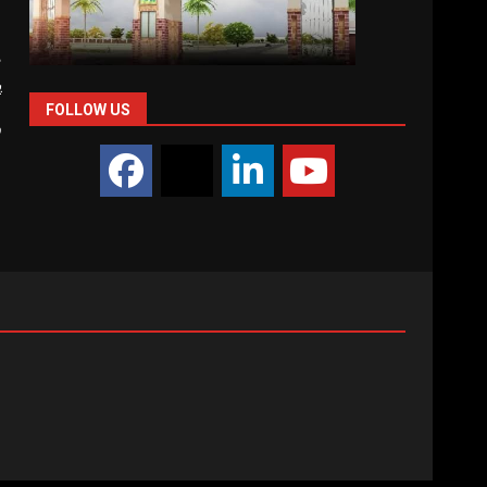
ف
پ
FOLLOW US
ر