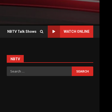
NBTV Talk Shows
WATCH ONLINE
NBTV
Search
for: