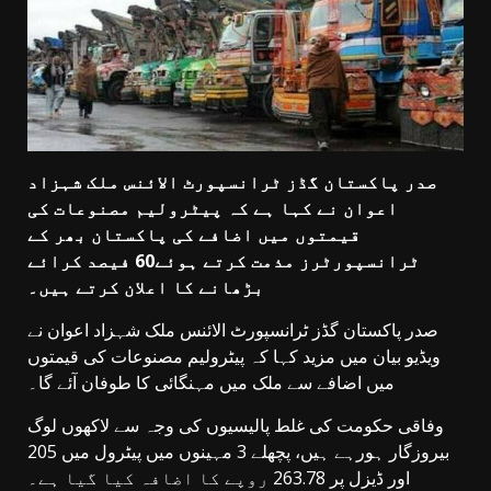
صدر پاکستان گڈز ٹرانسپورٹ الائنس ملک شہزاد
اعوان نے کہا ہے کہ پیٹرولیم مصنوعات کی
قیمتوں میں اضافے کی پاکستان بھر کے
ٹرانسپورٹرز مذمت کرتے ہوئے60 فیصد کرائے
بڑھانے کا اعلان کرتے ہیں۔
صدر پاکستان گڈز ٹرانسپورٹ الائنس ملک شہزاد اعوان نے
ویڈیو بیان میں مزید کہا کہ پیٹرولیم مصنوعات کی قیمتوں
میں اضافے سے ملک میں مہنگائی کا طوفان آئے گا۔
وفاقی حکومت کی غلط پالیسیوں کی وجہ سے لاکھوں لوگ
بیروزگار ہورہے ہیں، پچھلے 3 مہینوں میں پیٹرول میں 205
اور ڈیزل پر 263.78 روپے کا اضافہ کیا گیا ہے۔