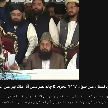
ر میں عیدالفطر 21 مارچ کو منائی جائے گی۔
اند دیکھنے کے لیے مرکزی رویت ہلال کمیٹی کا اجلاس وزا
لال کمیٹی مولانا عبدالخبیر آزاد کی زیر صدارت اجلاس م