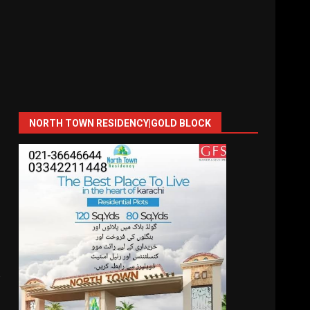
NORTH TOWN RESIDENCY|GOLD BLOCK
پاکستان میں شوال 1447 ہجری کا چاند نظر نہیں آیا، ملک بھ
چ
ہ