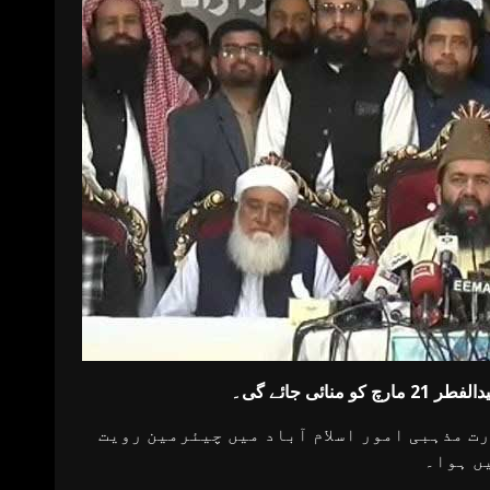
رت مذہبی امور اسلام آباد میں چیئرمین رویت
یں ہوا۔