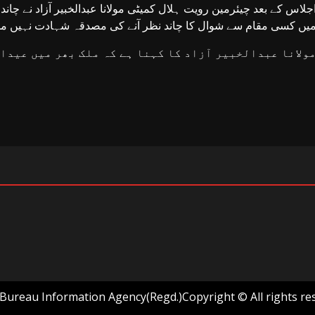
جلاس کے بعد چیئرمین رویت ہلال کمیٹی مولانا عبدالخبیر آزاد نے چاند
یں کسی مقام سے شوال کا چاند نظر آنے کی مصدقہ شہادت نہیں م
ولانا عبدالخبیر آزاد کا کہنا ہے کہ ملک بھر میں عیدالفطر ہفتہ 21 مارچ کو
ureau Information Agency(Regd.)Copyright © All rights re