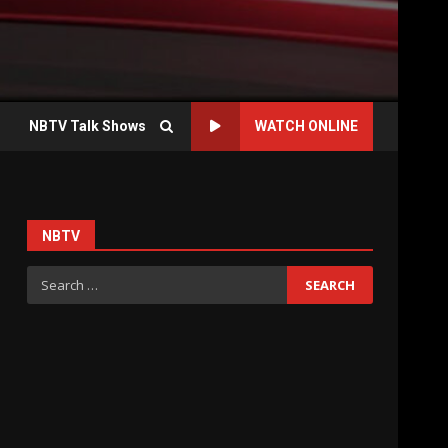
NBTV Talk Shows
WATCH ONLINE
NBTV
Search
for: