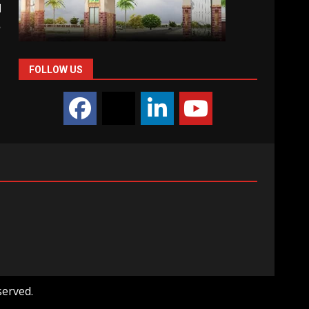
ا
م
م
FOLLOW US
served.