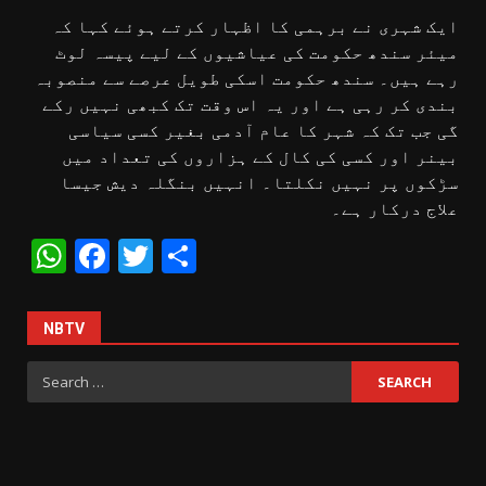
ایک شہری نے برہمی کا اظہار کرتے ہوئے کہا کہ
میئر سندھ حکومت کی عیاشیوں کے لیے پیسہ لوٹ
رہے ہیں۔ سندھ حکومت اسکی طویل عرصے سے منصوبہ
بندی کر رہی ہے اور یہ اس وقت تک کبھی نہیں رکے
گی جب تک کہ شہر کا عام آدمی بغیر کسی سیاسی
بینر اور کسی کی کال کے ہزاروں کی تعداد میں
سڑکوں پر نہیں نکلتا۔ انہیں بنگلہ دیش جیسا
علاج درکار ہے۔
WhatsApp
Facebook
Twitter
Share
NBTV
Search
for: