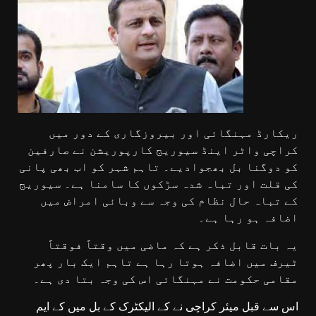
ریکارڈ مہنگائی اور بیروزگاری کے دور میں
کراچی واٹر اینڈ سیوریج کارپوریشن نے صارفین
کو دوگنا بل بھجوادیے۔ تاہم شہر کو اب بھی پانی
کی قلت اور تباہ شدہ سڑکوں کا سامنا ہے۔ سیوریج
کے تباہ حال نظام کی وجہ سے وبائی امراض میں
اضافہ ہو رہا ہے۔
یہ بات قابل ذکر ہے کہ ماضی میں وقتاً فوقتاً
ٹیرف میں اضافہ ہوتا رہا ہے تاہم ایک بار پھر
مقامی حکومت نے مہنگائی اس کی وجہ بتا دی ہے۔
اس سے قبل میئر کراچی نے کے الیکٹرک کے بل میں کے ایم