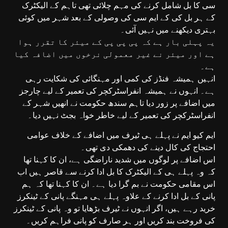
سی کا بل شامل کرنے کی مہم چلائی تھی تاہم کے الیکٹرک
کے ہر بل کی کے ایم سی کی وصولی کے بعد شہر میں کوئی
بہتری دیکھنے میں نہیں آئی۔
یہ پہلی بار ہے کہ پی پی پی کے میئر کا تقرر ہوا
ہے اور میئر نے غیر معمولی نرخوں میں اضافہ کیا
ہے۔
انہیں ہمیشہ فنڈز کی کمی اور مہنگائی کی شکایت رہی
ہے۔ انہوں نے ہمیشہ انفراسٹرکچر کی تعمیر کے لیے چارجز
میں اضافے پر زور دیا تاہم سندھ حکومت نے انھیں شہر کے
انفراسٹرکچر کی تعمیر کے لیے خاطر خواہ بجٹ نہیں دیا۔
ایم کیو ایم نے پہلے ہی ٹیرف میں اضافے کے خلاف عوامی
احتجاج کی کال دینے کی دھمکی دی تھی۔
اس اضافے پر لوگوں میں شدید ناراضگی ہے، ان کا کہنا تھا
کہ وہ پہلے ہی کے الیکٹرک کا بل ادا کرنے سے قاصر ہیں اب
اس مقامی حکومت نے بم گرا دیا ہے۔ ان کا کہنا تھا کہ ہم
پانی کے بل ادا کرنے کے علاوہ پہلے ہی مہنگے پانی کے ٹینکرز
خرید رہے ہیں، اگر انہوں نے ٹیرف بڑھایا تو وہ پانی کے ٹینکرز
کی فروخت بند کریں اور ہر صارف کو پانی فراہم کریں۔