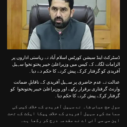
ڈسٹرکٹ اینڈ سیشن کورٹس اسلام آباد نے ریاستی اداروں پر
الزامات لگانے کے کیس میں وزیراعلیٰ خیبر پختو نخوا سہیل
آفریدی کو گرفتار کرکے پیش کرنے کا حکم دے دیا۔
عدالت نے عدم حاضری پر سہیل آفریدی کے ناقابلِ ضمانت
وارنٹ گرفتاری برقرار رکھے اور وزیراعلیٰ خیبر پختونخوا کو
گرفتار کرکے پیش کرنے کا حکم دیا۔
سول جج عباس شاہ نے سہیل آفریدی کے خلاف کیس کی
سماعت کی، سہیل آفریدی کے خلاف پیکا ایکٹ کے تحت
این سی سی آئی اے نے مقدمہ درج کر رکھا ہے۔