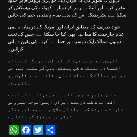
انہوں نے تجویز دی کہ ایران اپنے جوہری پروگرام پر حدود
مقرر کرنے اور آبنائے ہرمز کو دوبارہ کھولنے کی پیشکش کر
سکتا ہے، بشرطیکہ اس کے بدلے تمام پابندیاں ختم کی جائیں
جواد ظریف کے مطابق ایران اور امریکا کے درمیان باہمی
عدم جارحیت کا معاہدہ بھی کیا جا سکتا ہے، جس کے تحت
دونوں ممالک ایک دوسرے پر حملہ نہ کرنے کی یقین دہانی
کرائیں۔
انہوں نے مزید کہا کہ ایران امریکا کے ساتھ
اقتصادی تعلقات کی پیشکش بھی کر سکتا ہے، جو
دونوں ممالک کے عوام کے لیے فائدہ مند ثابت ہو
سکتی ہے۔
سابق وزیرِ خارجہ کا یہ بھی کہنا ہے کہ ایسے
اقدامات کے ذریعے ایران اپنی توجہ بیرونی
خطرات سے ہٹا کر عوام کی فلاح و بہبود اور ملکی
ترقی پر مرکوز کر سکتا ہے
WhatsApp
Facebook
Twitter
Share