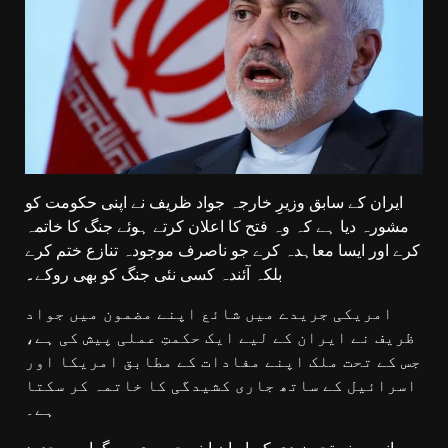
ایران کے سابق وزیرِ خارجہ جواد ظریف نے اپنی حکومت کو
مشورہ دیا ہے کہ وہ فتح کا اعلان کرتے ہوئے جنگ کا خاتمہ
کرے اور ایسا معاہدہ کرے جو ناصرف موجودہ تنازع ختم کرے
بلکہ آئندہ کسی نئی جنگ کو بھی روکے
۔
امریکی جریدے میں شائع اپنے مضمون میں جواد
ظریف نے ایران کے لیے ایک حکمتِ عملی پیش کی ہے،
جس کے تحت ملک اپنے مفادات کے مطابق امریکا اور
اسرائیل کے ساتھ جاری کشیدگی کا خاتمہ کر سکتا
ہے۔